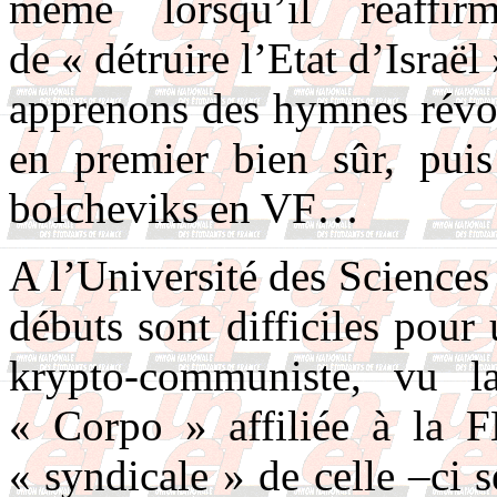
même lorsqu’il réaffi
de « détruire l’Etat d’Israë
apprenons des hymnes révol
en premier bien sûr, pui
bolcheviks en VF…
A l’Université des Sciences 
débuts sont difficiles pour
krypto-communiste, vu l
« Corpo » affiliée à la FE
« syndicale » de celle –ci 